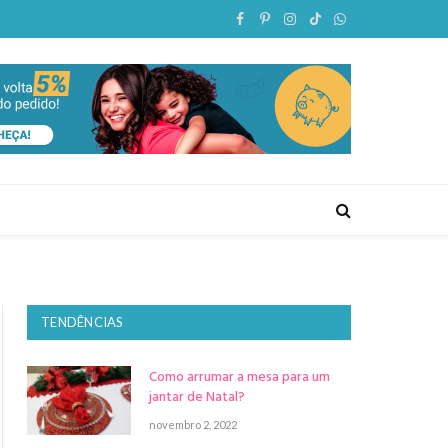
Facebook
Pinterest
Instagram
TikTok
WhatsApp
TENDÊNCIAS
Como arrumar a mesa para um
jantar de Natal?
novembro 2, 2022