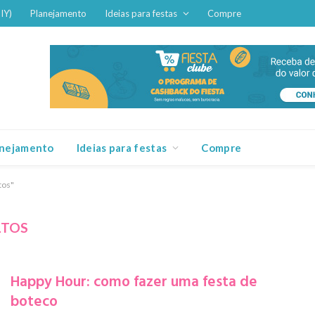
IY)
Planejamento
Ideias para festas
Compre
anejamento
Ideias para festas
Compre
tos"
LTOS
Happy Hour: como fazer uma festa de
boteco