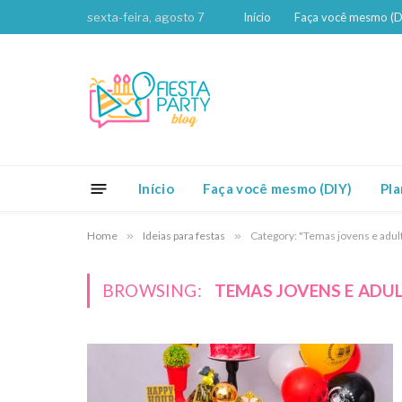
sexta-feira, agosto 7
Início
Faça você mesmo (D
Início
Faça você mesmo (DIY)
Pl
Home
»
Ideias para festas
»
Category: "Temas jovens e adul
BROWSING:
TEMAS JOVENS E ADU