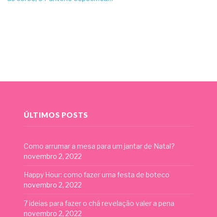
ÚLTIMOS POSTS
Como arrumar a mesa para um jantar de Natal?
novembro 2, 2022
Happy Hour: como fazer uma festa de boteco
novembro 2, 2022
7 ideias para fazer o chá revelação valer a pena
novembro 2, 2022