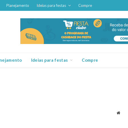
Planejamento
Ideias para festas
Compre
anejamento
Ideias para festas
Compre
Webs