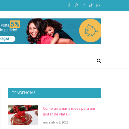
Facebook
Pinterest
Instagram
TikTok
WhatsApp
TENDÊNCIAS
Como arrumar a mesa para um
jantar de Natal?
ite
novembro 2, 2022