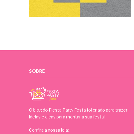
SOBRE
O blog do Fiesta Party Festa foi criado para trazer
ideias e dicas para montar a sua festa!
Confira a nossa loja: