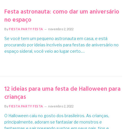
Festa astronauta: como dar um aniversário
no espaço
By
FIESTA PARTY FESTA
novembro 2, 2022
Se você tem um pequeno astronauta em casa, e está
procurando por ideias incríveis para festas de aniversário no
espaço sideral, você veio ao lugar certo.…
12 ideias para uma festa de Halloween para
crianças
By
FIESTA PARTY FESTA
novembro 2, 2022
O Halloween caiu no gosto dos brasileiros. As crianças,
principalmente, adoram se fantasiar de monstros e
fantasmas e sair pregando sustos em seus pais, tios e…