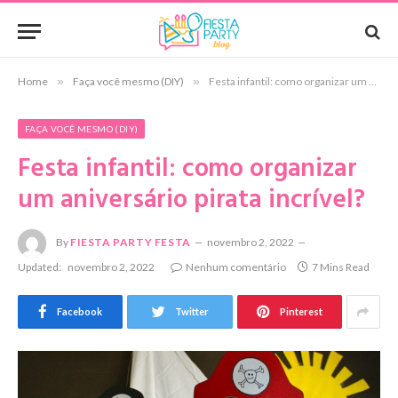
Home
»
Faça você mesmo (DIY)
»
Festa infantil: como organizar um aniversário pirata incrível?
FAÇA VOCÊ MESMO (DIY)
Festa infantil: como organizar
um aniversário pirata incrível?
By
FIESTA PARTY FESTA
novembro 2, 2022
Updated:
novembro 2, 2022
Nenhum comentário
7 Mins Read
Facebook
Twitter
Pinterest