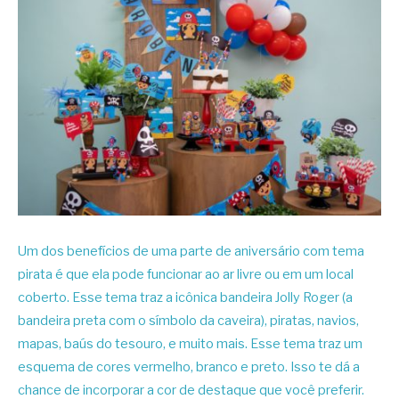
Um dos benefícios de uma parte de aniversário com tema
pirata é que ela pode funcionar ao ar livre ou em um local
coberto. Esse tema traz a icônica bandeira Jolly Roger (a
bandeira preta com o símbolo da caveira), piratas, navios,
mapas, baús do tesouro, e muito mais. Esse tema traz um
esquema de cores vermelho, branco e preto. Isso te dá a
chance de incorporar a cor de destaque que você preferir.