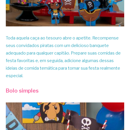
Toda aquela caça ao tesouro abre o apetite. Recompense
seus convidados piratas com um delicioso banquete
adequado para qualquer capitão. Prepare suas comidas de
festa favoritas e, em seguida, adicione algumas dessas
ideias de comida temática para tornar sua festa realmente
especial.
Bolo simples