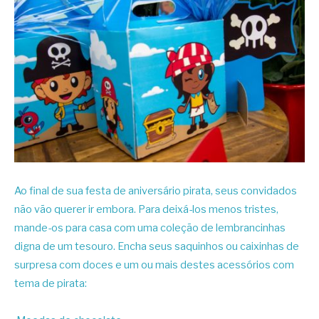
Ao final de sua festa de aniversário pirata, seus convidados
não vão querer ir embora. Para deixá-los menos tristes,
mande-os para casa com uma coleção de lembrancinhas
digna de um tesouro. Encha seus saquinhos ou caixinhas de
surpresa com doces e um ou mais destes acessórios com
tema de pirata: